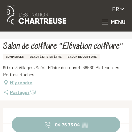
FR
MENU
Aller
Accueil
Salon de coiffure "Elévation coiffure"
au
contenu
principal
Salon de coiffure "Elévation coiffure"
COMMERCES
BEAUTÉ ET BIEN ÊTRE
SALON DE COIFFURE
90 rte 3 Villages, Saint-Hilaire du Touvet, 38660 Plateau-des-
Petites-Roches
M'y rendre
Ajouter aux favoris
Partager
Ouverture et coordonnées
04 76 75 04
▒▒