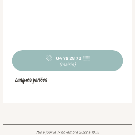
04 79 28 70
▒▒
(mairie)
Langues parlées
Langues parlées
Mis à jour le 17 novembre 2022 à 18:15