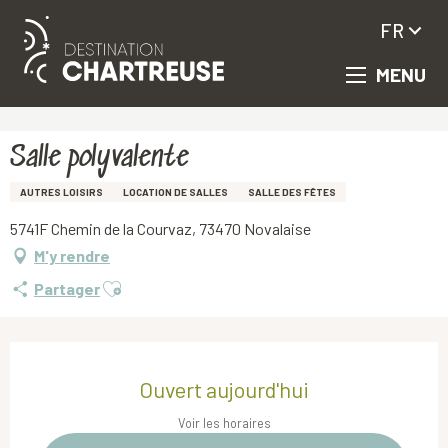
FR
MENU
Aller
Accueil
Salle polyvalente
au
contenu
principal
Salle polyvalente
AUTRES LOISIRS
LOCATION DE SALLES
SALLE DES FÊTES
5741F Chemin de la Courvaz, 73470 Novalaise
M'y rendre
Ajouter aux favoris
Partager
Ouverture et coordonnées
Ouvert aujourd'hui
Voir les horaires