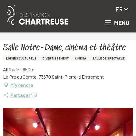
FR
MENU
Aller
Accueil
Salle Notre-Dame, cinéma et théâtre
au
contenu
principal
Salle Notre-Dame, cinéma et théâtre
LOISIRS CULTURELS
DIVERTISSEMENT
CINÉMA
SALLE DE SPECTACLE
Altitude : 650m
Le Pré du Comte, 73670 Saint-Pierre-d'Entremont
M'y rendre
Ajouter aux favoris
Partager