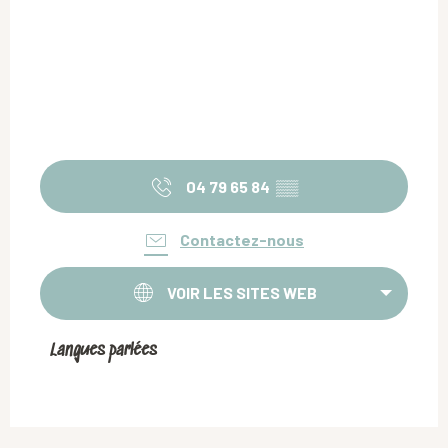
04 79 65 84
▒▒
Contactez-nous
VOIR LES SITES WEB
Langues parlées
Langues parlées