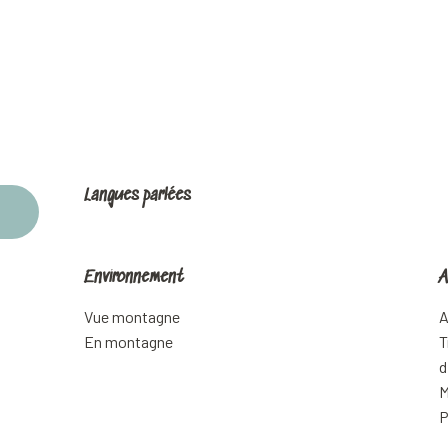
Langues parlées
Langues parlées
Environnement
Environnement
A
A
Vue montagne
A
En montagne
T
d
M
P