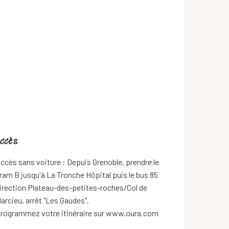
ccès
ccès
ccès sans voiture : Depuis Grenoble, prendre le
ram B jusqu'à La Tronche Hôpital puis le bus 85
irection Plateau-des-petites-roches/Col de
arcieu, arrêt "Les Gaudes".
rogrammez votre itinéraire sur www.oura.com