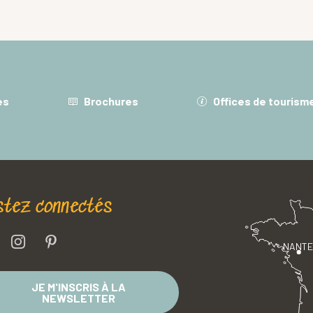
es
Brochures
Offices de tourism
stez connectés
NANT
JE M'INSCRIS À LA
NEWSLETTER