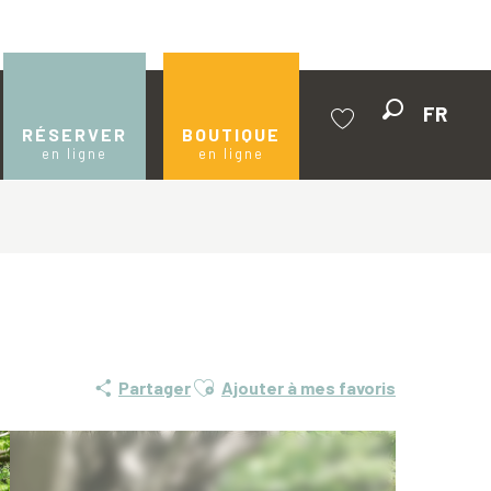
FR
Recherche
RÉSERVER
BOUTIQUE
en ligne
en ligne
Voir les favoris
Ajouter aux favoris
Partager
Ajouter à mes favoris