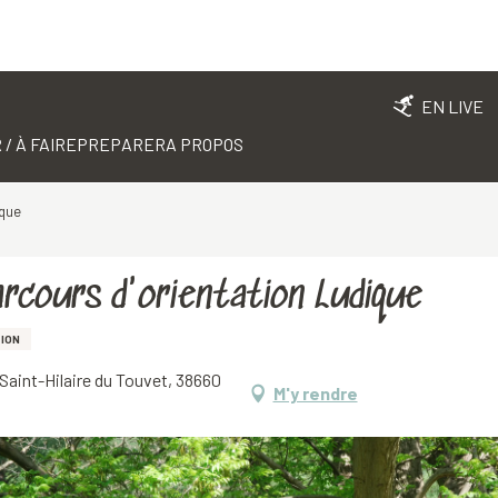
EN LIVE
 / À FAIRE
PREPARER
A PROPOS
ique
arcours d'orientation Ludique
ION
Saint-Hilaire du Touvet, 38660
M'y rendre