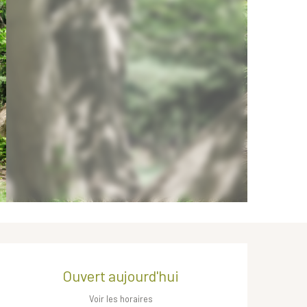
Ouverture et coordonnées
Ouvert aujourd'hui
Voir les horaires