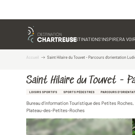
Aller
au
contenu
LA DESTINATION
S'INSPIRER
A VOIR
principal
Accueil
Saint Hilaire du Touvet - Parcours d'orientation Lud
Saint Hilaire du Touvet - P
LOISIRS SPORTIFS
SPORTS PÉDESTRES
PARCOURS D'ORIENTAT
Bureau d'information Touristique des Petites Roches, 
Plateau-des-Petites-Roches