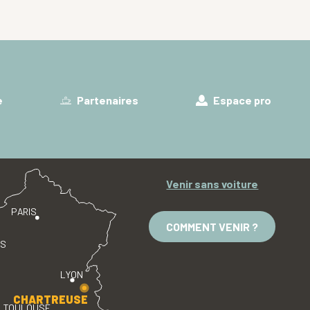
e
Partenaires
Espace pro
Venir sans voiture
PARIS
COMMENT VENIR ?
ES
LYON
CHARTREUSE
TOULOUSE