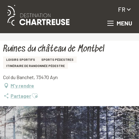
FR
MENU
Aller
Accueil
Ruines du château de Montbel
au
contenu
principal
Ruines du château de Montbel
LOISIRS SPORTIFS
SPORTS PÉDESTRES
ITINÉRAIRE DE RANDONNÉE PÉDESTRE
Col du Banchet, 73470 Ayn
M'y rendre
Ajouter aux favoris
Partager