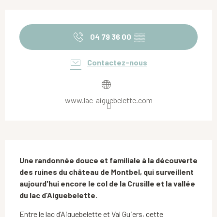
Ouverture et coordonnées
04 79 36 00
▒▒
Contactez-nous
www.lac-aiguebelette.com
Description
Une randonnée douce et familiale à la découverte 
des ruines du château de Montbel, qui surveillent 
aujourd'hui encore le col de la Crusille et la vallée 
du lac d’Aiguebelette.
Entre le lac d’Aiguebelette et Val Guiers, cette 