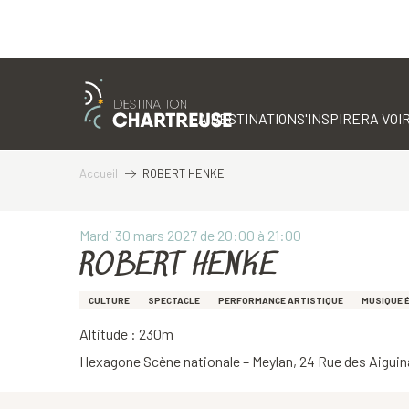
Aller
au
contenu
LA DESTINATION
S'INSPIRER
A VOIR
principal
Accueil
ROBERT HENKE
Mardi 30 mars 2027 de 20:00 à 21:00
ROBERT HENKE
CULTURE
SPECTACLE
PERFORMANCE ARTISTIQUE
MUSIQUE 
Altitude : 230m
Hexagone Scène nationale – Meylan, 24 Rue des Aiguin