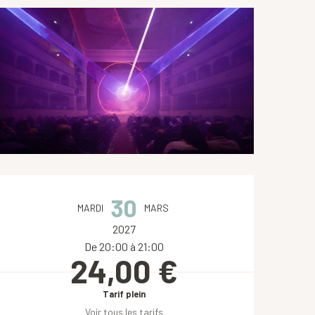
Ouverture et coordonnées
30
MARDI
MARS
2027
De 20:00 à 21:00
24,00 €
Tarif plein
Voir tous les tarifs