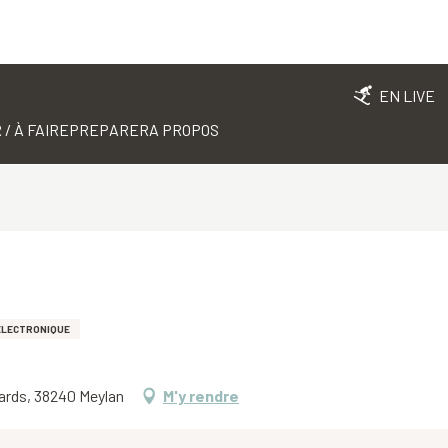
EN LIVE
 / À FAIRE
PREPARER
A PROPOS
ÉLECTRONIQUE
ards, 38240 Meylan
M'y rendre