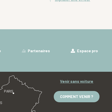
e
Partenaires
Espace pro
Venir sans voiture
PARIS
COMMENT VENIR ?
ES