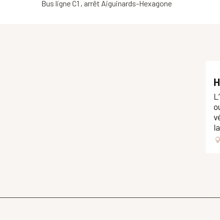
Bus ligne C1 , arrêt Aiguinards-Hexagone
H
L
o
v
l