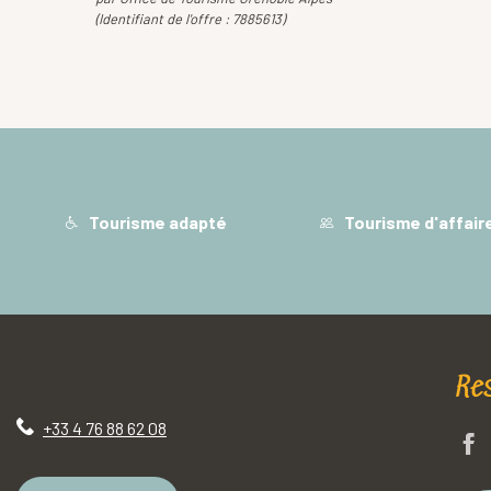
(Identifiant de l'offre :
7885613
)
Tourisme adapté
Tourisme d'affair
Re
+33 4 76 88 62 08