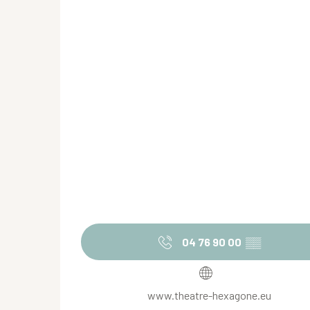
04 76 90 00
▒▒
www.theatre-hexagone.eu