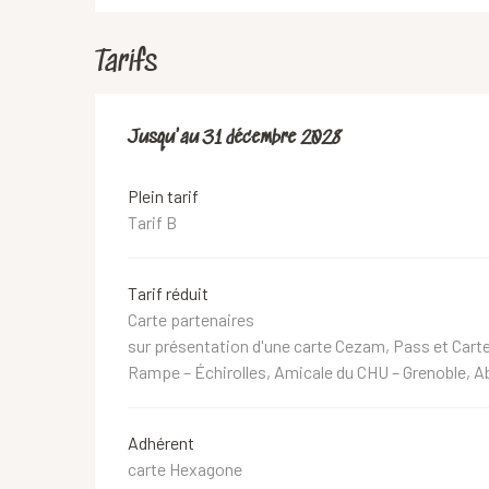
Tarifs
Du
Jusqu'au
18 juin 2019
31 décembre 2028
au
31 décembre 2028
Plein tarif
Tarif B
Tarif réduit
Carte partenaires
sur présentation d'une carte Cezam, Pass et Carte
Rampe – Échirolles, Amicale du CHU – Grenoble, 
Adhérent
carte Hexagone