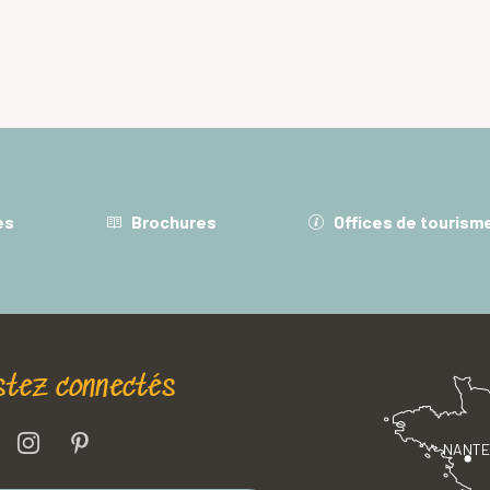
es
Brochures
Offices de tourism
stez connectés
NANT