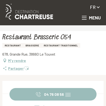
FR
MENU
Aller
Accueil
Restaurant Brasserie O54
au
contenu
principal
Restaurant Brasserie O54
RESTAURANT
BRASSERIE
RESTAURANT TRADITIONNEL
678, Grande Rue, 38660 Le Touvet
M'y rendre
Ajouter aux favoris
Partager
Ouverture et coordonnées
04 76 08 56
▒▒