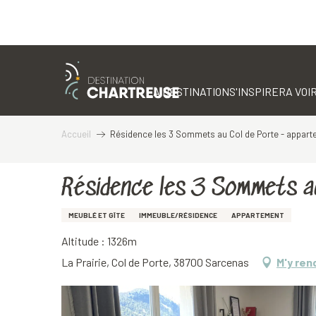
Aller
au
contenu
LA DESTINATION
S'INSPIRER
A VOIR
principal
Accueil
Résidence les 3 Sommets au Col de Porte - appart
Résidence les 3 Sommets a
MEUBLÉ ET GÎTE
IMMEUBLE/RÉSIDENCE
APPARTEMENT
Altitude : 1326m
La Prairie, Col de Porte, 38700 Sarcenas
M'y ren