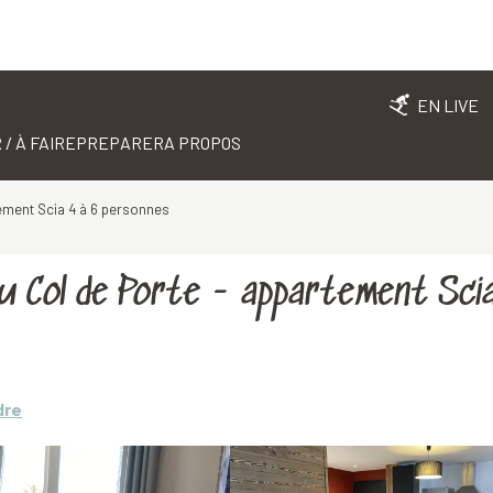
EN LIVE
 / À FAIRE
PREPARER
A PROPOS
ement Scia 4 à 6 personnes
u Col de Porte - appartement Sci
dre