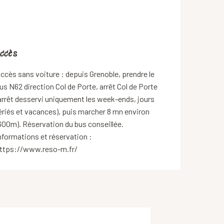
ccès
ccès
ccès sans voiture : depuis Grenoble, prendre le
us N62 direction Col de Porte, arrêt Col de Porte
arrêt desservi uniquement les week-ends, jours
ériés et vacances), puis marcher 8 mn environ
600m). Réservation du bus conseillée.
nformations et réservation :
ttps://www.reso-m.fr/