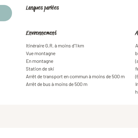
Langues parlées
Langues parlées
Environnement
Environnement
A
A
Itinéraire G.R. à moins d'1 km
A
Vue montagne
b
En montagne
(
Station de ski
f
Arrêt de transport en commun à moins de 500 m
(
Arrêt de bus à moins de 500 m
I
h