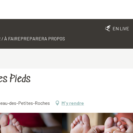
EN LIVE
 / À FAIRE
PREPARER
A PROPOS
es Pieds
lateau-des-Petites-Roches
M'y rendre