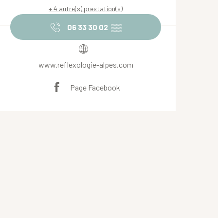
+ 4 autre(s) prestation(s)
06 33 30 02
▒▒
www.reflexologie-alpes.com
Page Facebook