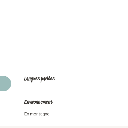
Langues parlées
Langues parlées
Environnement
Environnement
En montagne