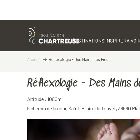
Aller
au
contenu
LA DESTINATION
S'INSPIRER
A VOIR
principal
Accueil
Réflexologie - Des Mains des Pieds
Réflexologie - Des Mains d
Altitude : 1000m
6 chemin de la cour, Saint-Hilaire du Touvet, 38660 P