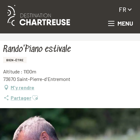
FR
MENU
Aller
Accueil
Rando'Piano estivale
au
contenu
principal
Rando'Piano estivale
BIEN-ÊTRE
Altitude : 1100m
73670 Saint-Pierre-d'Entremont
M'y rendre
Ajouter aux favoris
Partager