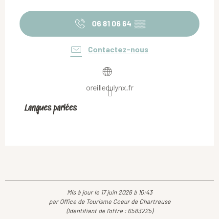
06 81 06 64
▒▒
Contactez-nous
oreilledulynx.fr
Langues parlées
Langues parlées
Mis à jour le 17 juin 2026 à 10:43
par Office de Tourisme Coeur de Chartreuse
(Identifiant de l'offre :
6583225
)