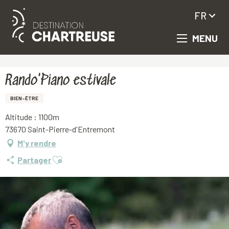
FR
MENU
Aller
Accueil
Rando'Piano estivale
au
contenu
principal
Rando'Piano estivale
BIEN-ÊTRE
Altitude : 1100m
73670 Saint-Pierre-d'Entremont
M'y rendre
Ajouter aux favoris
Partager