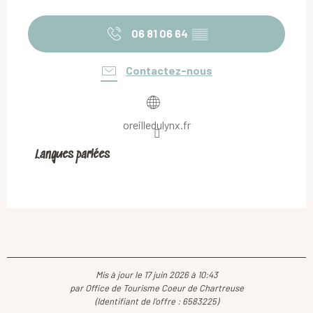
06 81 06 64
▒▒
Contactez-nous
oreilledulynx.fr
Langues parlées
Langues parlées
Mis à jour le 17 juin 2026 à 10:43
par Office de Tourisme Coeur de Chartreuse
(Identifiant de l'offre :
6583225
)