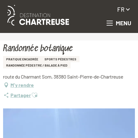
FR
MENU
Aller
Accueil
Randonnée botanique
au
contenu
principal
Randonnée botanique
PRATIQUE ENCADRÉE
SPORTS PÉDESTRES
RANDONNÉE PÉDESTRE / BALADE À PIED
route du Charmant Som, 38380 Saint-Pierre-de-Chartreuse
M'y rendre
Ajouter aux favoris
Partager