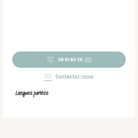
06 81 60 25
▒▒
Contactez-nous
Langues parlées
Langues parlées