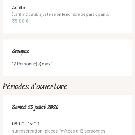
Adulte
(tarif indicatif, ajusté selon le nombre de participants).
35,00 €
Groupes
Groupes
12 Personne(s) maxi
Périodes d'ouverture
Samedi 25 juillet 2026
Samedi 25 juillet 2026
08:00 - 15:00
sur réservation, places limitées à 12 personnes.