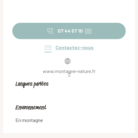
07 44 57 10
▒▒
Contactez-nous
www.montagne-nature.fr
Langues parlées
Langues parlées
Environnement
Environnement
En montagne