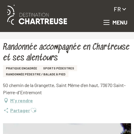
FR
MENU
Aller
Accueil
Randonnée accompagnée en Chartreuse et ses alentours
au
contenu
principal
Randonnée accompagnée en Chartreuse
et ses alentours
PRATIQUE ENCADRÉE
SPORTS PÉDESTRES
RANDONNÉE PÉDESTRE / BALADE À PIED
50 chemin de la Grangette, Saint Même d'en haut, 73670 Saint-
Pierre-d'Entremont
M'y rendre
Ajouter aux favoris
Partager