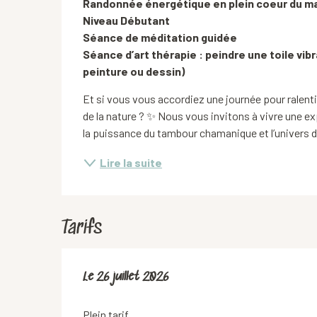
Randonnée énergétique en plein coeur du mas
Niveau Débutant

Séance de méditation guidée 

Séance d’art thérapie : peindre une toile vibr
peinture ou dessin)
Et si vous vous accordiez une journée pour ralentir,
de la nature ? ✨ Nous vous invitons à vivre une ex
la puissance du tambour chamanique et l’univers de
Lire la suite
Tarifs
Le
Le
26 juillet 2026
26 juillet 2026
Plein tarif