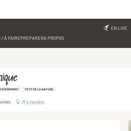
EN LIVE
 / À FAIRE
PREPARER
A PROPOS
nique
UN ÉVÉNEMENT
FÊTE DE LA NATURE
Roches
M'y rendre