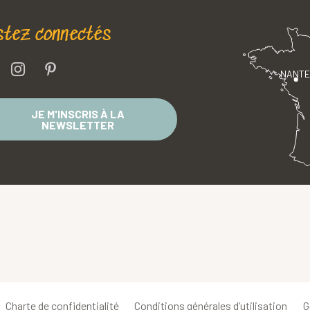
stez connectés
NANT
JE M'INSCRIS À LA
NEWSLETTER
Charte de confidentialité
Conditions générales d’utilisation
G