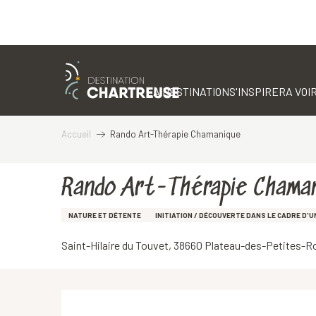
Aller
au
contenu
LA DESTINATION
S'INSPIRER
A VOIR
principal
Accueil
Rando Art-Thérapie Chamanique
Rando Art-Thérapie Chama
NATURE ET DÉTENTE
INITIATION / DÉCOUVERTE DANS LE CADRE D'
Saint-Hilaire du Touvet, 38660 Plateau-des-Petites-
Description