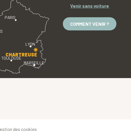
Venir sans voiture
PARIS
COMMENT VENIR ?
ES
LYON
CHARTREUSE
TOULOUSE
MARSEILLE
estion des cookies