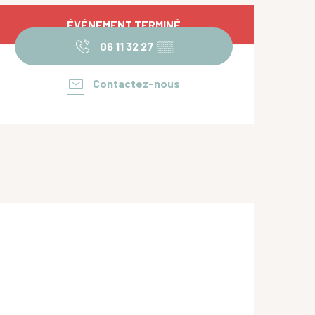
Ouverture et coordonnées
ÉVÉNEMENT TERMINÉ
06 11 32 27
▒▒
Contactez-nous