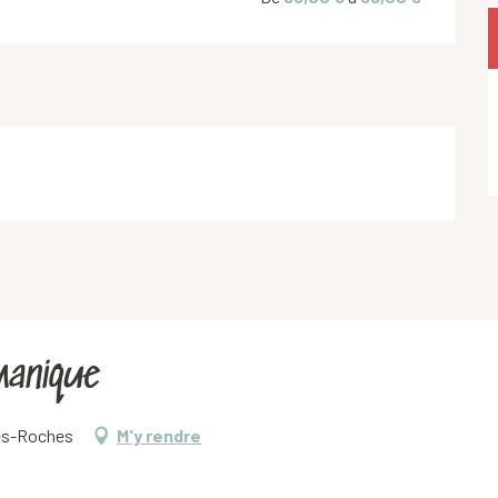
manique
tes-Roches
M'y rendre