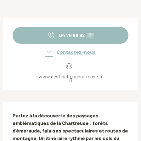
Ouverture et coordonnées
04 76 88 62
▒▒
Contactez-nous
www.destinationchartreuse.fr
Description
Partez à la découverte des paysages 
emblématiques de la Chartreuse : forêts 
d’émeraude, falaises spectaculaires et routes de 
montagne. Un itinéraire rythmé par les cols du 