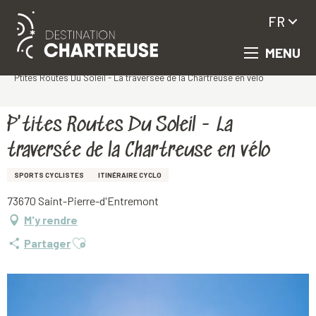
FR
MENU
Aller
Accueil
au
P'tites Routes Du Soleil - La traversée de la Chartreuse en vélo
contenu
principal
P'tites Routes Du Soleil - La
traversée de la Chartreuse en vélo
SPORTS CYCLISTES
ITINÉRAIRE CYCLO
73670 Saint-Pierre-d'Entremont
M'y rendre
Ajouter aux favoris
Partager