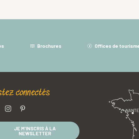
es
Brochures
Offices de tourism
stez connectés
NANT
JE M'INSCRIS À LA
NEWSLETTER