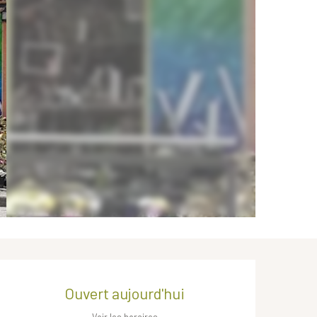
Ouverture et coordonnées
Ouvert aujourd'hui