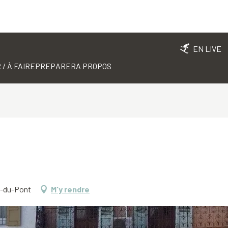
EN LIVE
 / À FAIRE
PREPARER
A PROPOS
t-du-Pont
M'y rendre