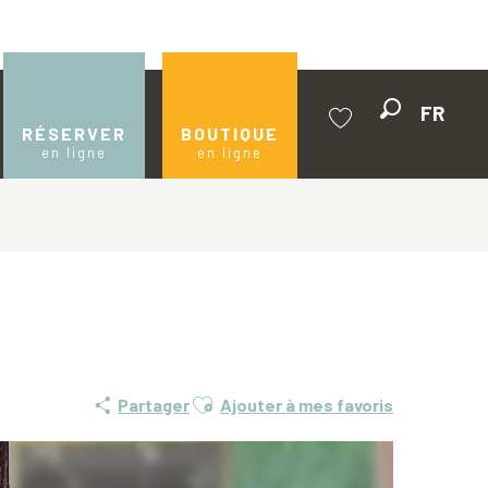
FR
Recherche
RÉSERVER
BOUTIQUE
en ligne
en ligne
Voir les favoris
Ajouter aux favoris
Partager
Ajouter à mes favoris