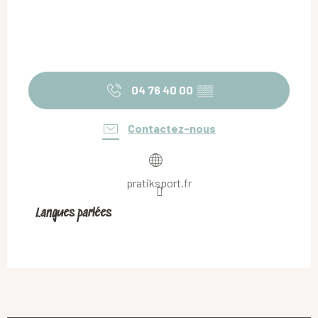
04 76 40 00
▒▒
Contactez-nous
pratiksport.fr
Langues parlées
Langues parlées