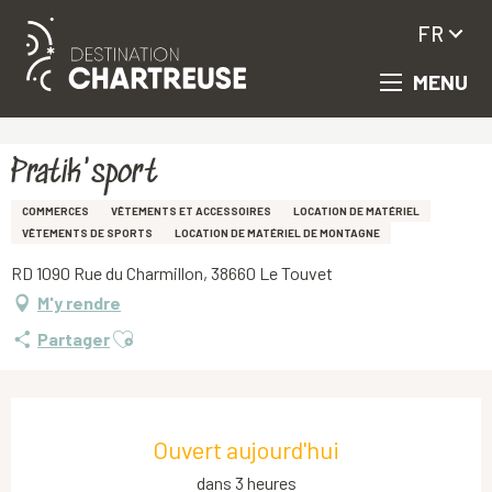
FR
MENU
Aller
Accueil
Pratik'sport
au
contenu
principal
Pratik'sport
COMMERCES
VÊTEMENTS ET ACCESSOIRES
LOCATION DE MATÉRIEL
VÊTEMENTS DE SPORTS
LOCATION DE MATÉRIEL DE MONTAGNE
RD 1090 Rue du Charmillon, 38660 Le Touvet
M'y rendre
Ajouter aux favoris
Partager
Ouverture et coordonnées
Ouvert aujourd'hui
dans 3 heures