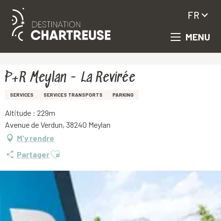
FR
MENU
Aller
Accueil
P+R Meylan - La Revirée
au
contenu
principal
P+R Meylan - La Revirée
SERVICES
SERVICES TRANSPORTS
PARKING
Altitude : 229m
Avenue de Verdun, 38240 Meylan
M'y rendre
Ajouter aux favoris
Partager