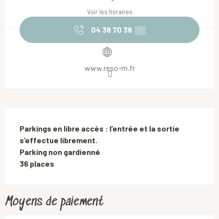
Voir les horaires
04 38 70 38
▒▒
www.reso-m.fr
Description
Parkings en libre accès : l’entrée et la sortie 
s’effectue librement.

Parking non gardienné

36 places
Moyens de paiement