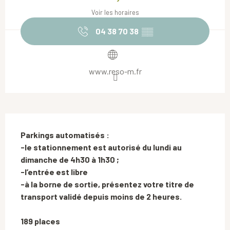
Voir les horaires
04 38 70 38
▒▒
www.reso-m.fr
Description
Parkings automatisés : 

-le stationnement est autorisé du lundi au 
dimanche de 4h30 à 1h30 ;

-l’entrée est libre 

-à la borne de sortie, présentez votre titre de 
transport validé depuis moins de 2 heures.

189 places