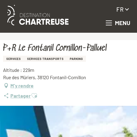
FR
MENU
Aller
Accueil
P+R Le Fontanil Cornillon-Palluel
au
contenu
principal
P+R Le Fontanil Cornillon-Palluel
SERVICES
SERVICES TRANSPORTS
PARKING
Altitude : 229m
Rue des Mûriers, 38120 Fontanil-Cornillon
M'y rendre
Ajouter aux favoris
Partager