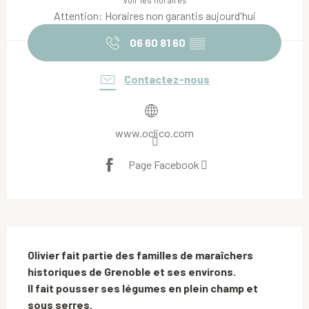
Voir les horaires
Attention: Horaires non garantis aujourd'hui
06 60 81 60
▒▒
Contactez-nous
www.oclico.com
Page Facebook
Description
Olivier fait partie des familles de maraîchers 
historiques de Grenoble et ses environs.

Il fait pousser ses légumes en plein champ et 
sous serres.