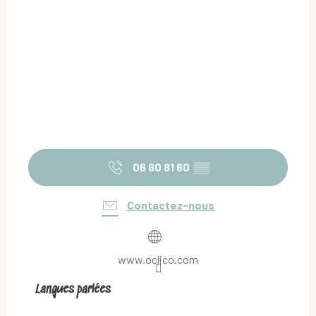
06 60 81 60
▒▒
Contactez-nous
www.oclico.com
Langues parlées
Langues parlées