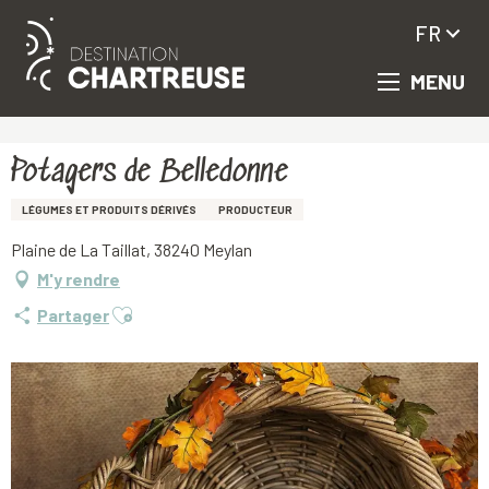
FR
MENU
Aller
Accueil
Potagers de Belledonne
au
contenu
principal
Potagers de Belledonne
LÉGUMES ET PRODUITS DÉRIVÉS
PRODUCTEUR
Plaine de La Taillat, 38240 Meylan
M'y rendre
Ajouter aux favoris
Partager