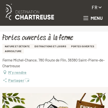
FR
MENU
Aller
Accueil
Portes ouvertes à la ferme
au
contenu
principal
Portes ouvertes à la ferme
NATURE ET DÉTENTE
DISTRACTIONS ET LOISIRS
PORTES OUVERTES
AGRICULTURE
Ferme Michel-Chance, 780 Route de Flin, 38380 Saint-Pierre-de-
Chartreuse
M'y rendre
Ajouter aux favoris
Partager