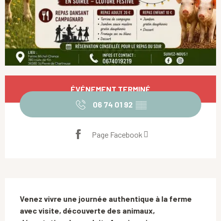
Ouverture et coordonnées
ÉVÉNEMENT TERMINÉ
06 74 01 92
▒▒
Page Facebook
Description
Venez vivre une journée authentique à la ferme 
avec visite, découverte des animaux, 