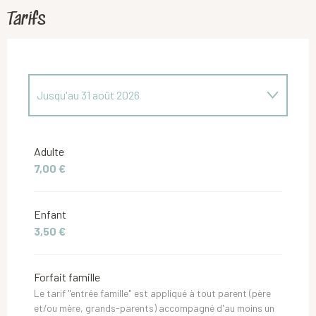
Tarifs
Jusqu'au
31 août 2026
Du
1 septembre 2026
au
26 juin 2027
Adulte
7,00 €
Enfant
3,50 €
Forfait famille
Le tarif "entrée famille" est appliqué à tout parent (père
et/ou mère, grands-parents) accompagné d'au moins un