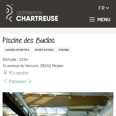
FR
MENU
Aller
Accueil
Piscine des Buclos
au
contenu
principal
Piscine des Buclos
LOISIRS SPORTIFS
SPORTS D'EAU
PISCINE
Altitude : 221m
14 avenue du Vercors, 38240 Meylan
M'y rendre
Ajouter aux favoris
Partager