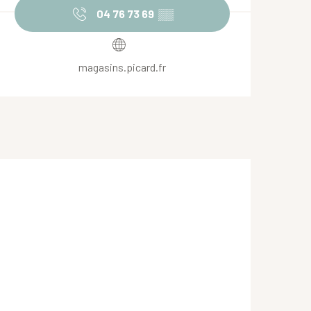
04 76 73 69
▒▒
magasins.picard.fr