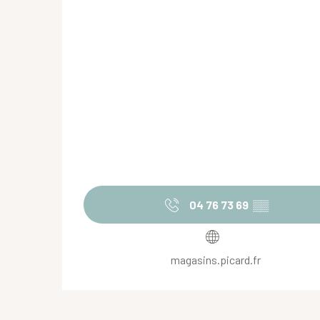
04 76 73 69
▒▒
magasins.picard.fr