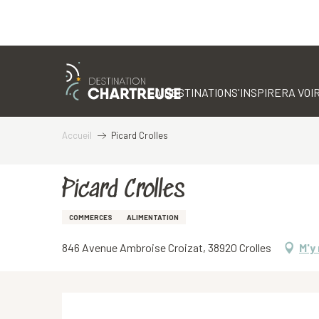
Aller
au
contenu
LA DESTINATION
S'INSPIRER
A VOIR
principal
Accueil
Picard Crolles
Picard Crolles
COMMERCES
ALIMENTATION
846 Avenue Ambroise Croizat, 38920 Crolles
M'y
Description