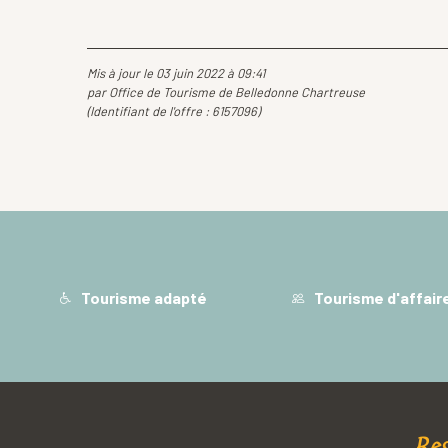
Mis à jour le 03 juin 2022 à 09:41
par Office de Tourisme de Belledonne Chartreuse
(Identifiant de l'offre :
6157096
)
Tourisme adapté
Tourisme d'affair