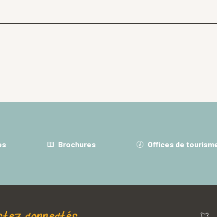
es
Brochures
Offices de tourism