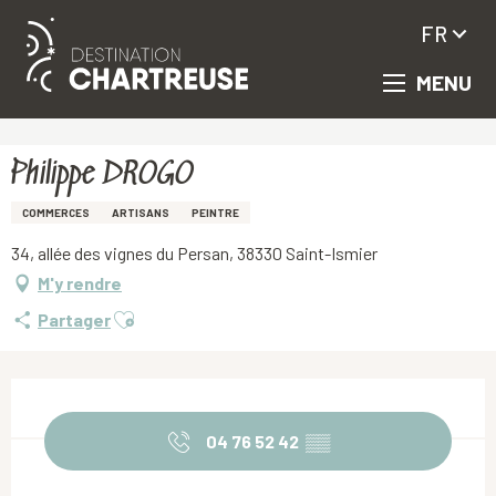
FR
MENU
Aller
Accueil
Philippe DROGO
au
contenu
principal
Philippe DROGO
COMMERCES
ARTISANS
PEINTRE
34, allée des vignes du Persan, 38330 Saint-Ismier
M'y rendre
Ajouter aux favoris
Partager
Ouverture et coordonnées
04 76 52 42
▒▒