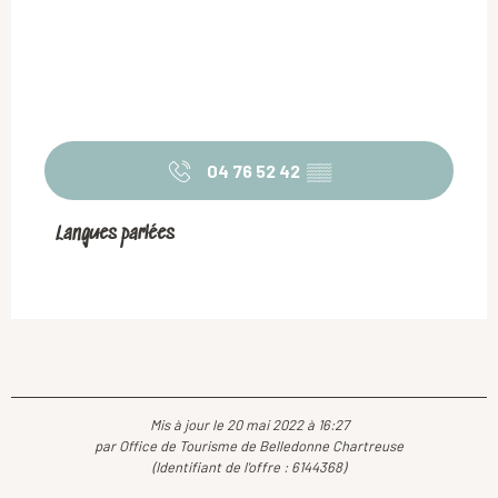
04 76 52 42
▒▒
Langues parlées
Langues parlées
Mis à jour le 20 mai 2022 à 16:27
par Office de Tourisme de Belledonne Chartreuse
(Identifiant de l'offre :
6144368
)