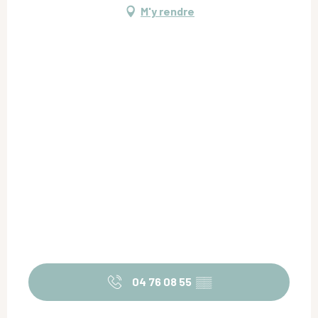
M'y rendre
04 76 08 55
▒▒