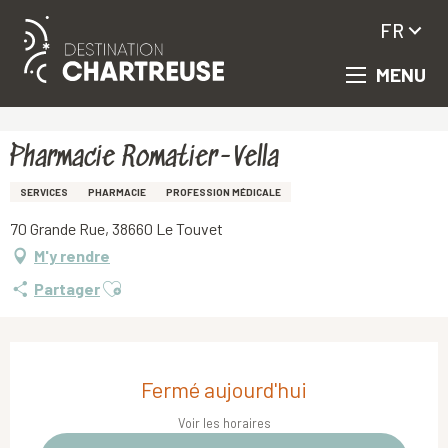
FR
MENU
Aller
Accueil
Pharmacie Romatier-Vella
au
contenu
principal
Pharmacie Romatier-Vella
SERVICES
PHARMACIE
PROFESSION MÉDICALE
70 Grande Rue, 38660 Le Touvet
M'y rendre
Ajouter aux favoris
Partager
Ouverture et coordonnées
Fermé aujourd'hui
Voir les horaires