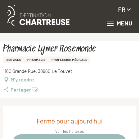
FR
MENU
Aller
Accueil
Pharmacie Lymer Rosemonde
au
contenu
principal
Pharmacie Lymer Rosemonde
SERVICES
PHARMACIE
PROFESSION MÉDICALE
1160 Grande Rue, 38660 Le Touvet
M'y rendre
Ajouter aux favoris
Partager
Ouverture et coordonnées
Fermé pour aujourd'hui
Voir les horaires