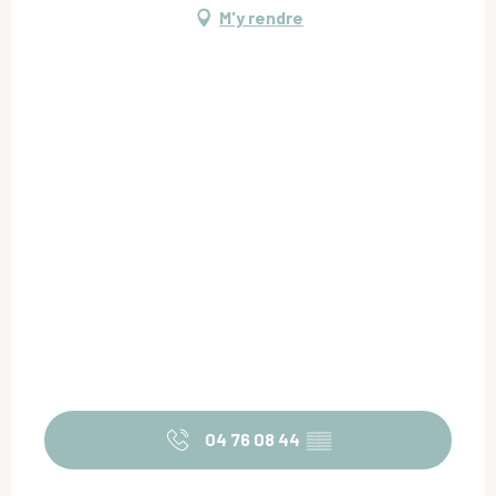
M'y rendre
04 76 08 44
▒▒