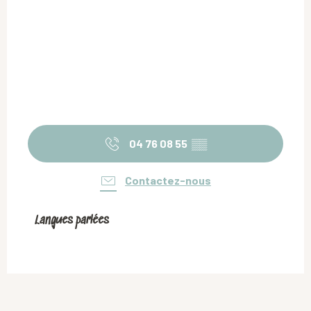
04 76 08 55
▒▒
Contactez-nous
Langues parlées
Langues parlées