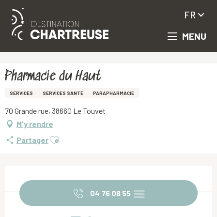
FR
MENU
Aller
Accueil
Pharmacie du Haut
au
contenu
principal
Pharmacie du Haut
SERVICES
SERVICES SANTÉ
PARAPHARMACIE
70 Grande rue, 38660 Le Touvet
M'y rendre
Ajouter aux favoris
Partager
Ouverture et coordonnées
04 76 08 55
▒▒