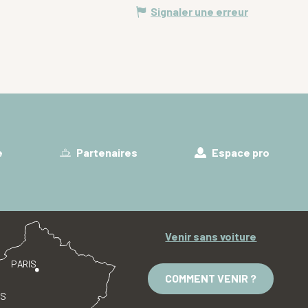
Signaler une erreur
e
Partenaires
Espace pro
Venir sans voiture
PARIS
COMMENT VENIR ?
ES