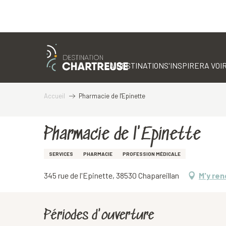
Aller
au
contenu
LA DESTINATION
S'INSPIRER
A VOIR
principal
Accueil
Pharmacie de l'Epinette
Pharmacie de l'Epinette
SERVICES
PHARMACIE
PROFESSION MÉDICALE
345 rue de l'Epinette, 38530 Chapareillan
M'y ren
Périodes d'ouverture