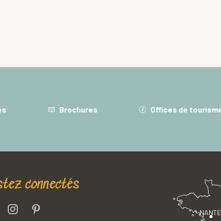
es
Brochures
Offices de tourism
stez connectés
NANT