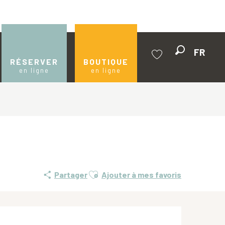
FR
Recherche
RÉSERVER
BOUTIQUE
en ligne
en ligne
Voir les favoris
Ajouter aux favoris
Partager
Ajouter à mes favoris
Ouverture et coordonnées