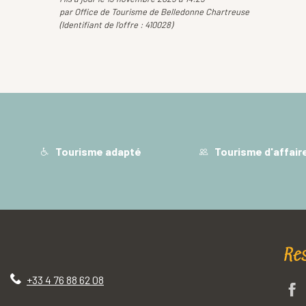
par Office de Tourisme de Belledonne Chartreuse
(Identifiant de l'offre :
410028
)
Tourisme adapté
Tourisme d'affair
Re
+33 4 76 88 62 08