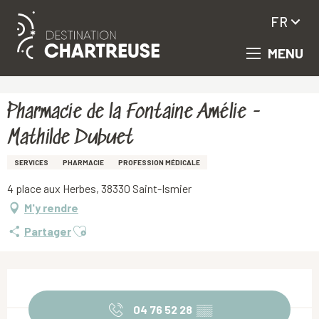
FR
MENU
Aller
Accueil
Pharmacie de la Fontaine Amélie - Mathilde Dubuet
au
contenu
principal
Pharmacie de la Fontaine Amélie -
Mathilde Dubuet
SERVICES
PHARMACIE
PROFESSION MÉDICALE
4 place aux Herbes, 38330 Saint-Ismier
M'y rendre
Ajouter aux favoris
Partager
Ouverture et coordonnées
04 76 52 28
▒▒