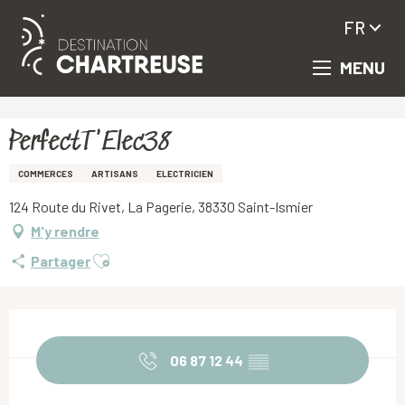
FR
MENU
Aller
Accueil
PerfectT'Elec38
au
contenu
principal
PerfectT'Elec38
COMMERCES
ARTISANS
ELECTRICIEN
124 Route du Rivet, La Pagerie, 38330 Saint-Ismier
M'y rendre
Ajouter aux favoris
Partager
Ouverture et coordonnées
06 87 12 44
▒▒