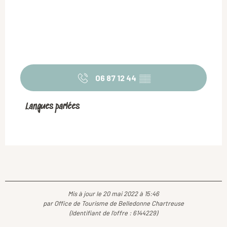
06 87 12 44
▒▒
Langues parlées
Langues parlées
Mis à jour le 20 mai 2022 à 15:46
par Office de Tourisme de Belledonne Chartreuse
(Identifiant de l'offre :
6144229
)