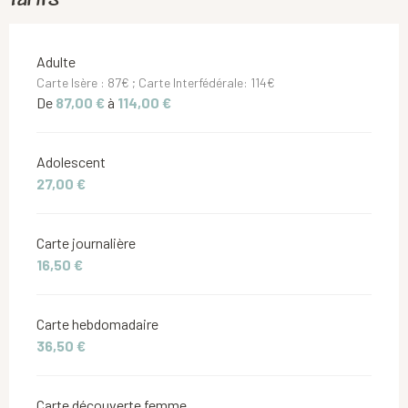
Tarifs 2026
Adulte
Carte Isère : 87€ ; Carte Interfédérale: 114€
De
87,00 €
à
114,00 €
Adolescent
27,00 €
Carte journalière
16,50 €
Carte hebdomadaire
36,50 €
Carte découverte femme