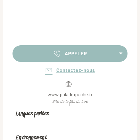
APPELER
Contactez-nous
www.paladrupeche.fr
Site de la SCI du Lac
Langues parlées
Langues parlées
Environnement
Environnement