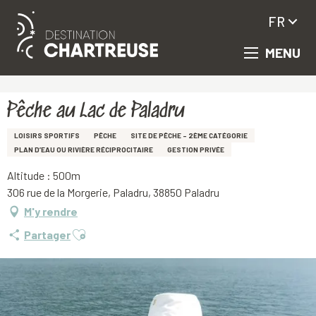
FR
MENU
Aller
Accueil
Pêche au Lac de Paladru
au
contenu
principal
Pêche au Lac de Paladru
LOISIRS SPORTIFS
PÊCHE
SITE DE PÊCHE – 2ÈME CATÉGORIE
PLAN D’EAU OU RIVIÈRE RÉCIPROCITAIRE
GESTION PRIVÉE
Altitude : 500m
306 rue de la Morgerie, Paladru, 38850 Paladru
M'y rendre
Ajouter aux favoris
Partager