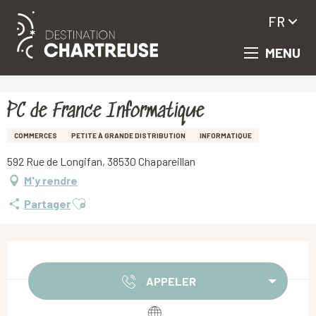
FR
MENU
Aller
Accueil
PC de France Informatique
au
contenu
principal
PC de France Informatique
COMMERCES
PETITE À GRANDE DISTRIBUTION
INFORMATIQUE
592 Rue de Longifan, 38530 Chapareillan
M'y rendre
Ajouter aux favoris
Partager
Ouverture et coordonnées
APPELER