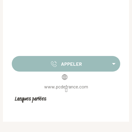
APPELER
www.pcdefrance.com
Langues parlées
Langues parlées