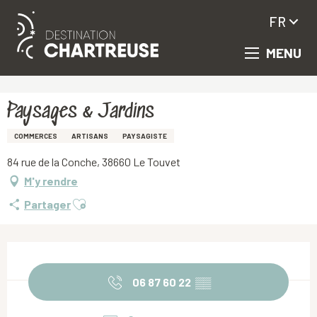
FR
MENU
Aller
Accueil
Paysages & Jardins
au
contenu
principal
Paysages & Jardins
COMMERCES
ARTISANS
PAYSAGISTE
84 rue de la Conche, 38660 Le Touvet
M'y rendre
Ajouter aux favoris
Partager
Ouverture et coordonnées
06 87 60 22
▒▒