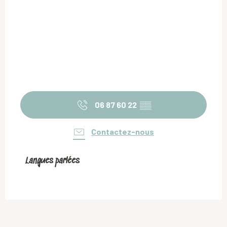
06 87 60 22
▒▒
Contactez-nous
Langues parlées
Langues parlées