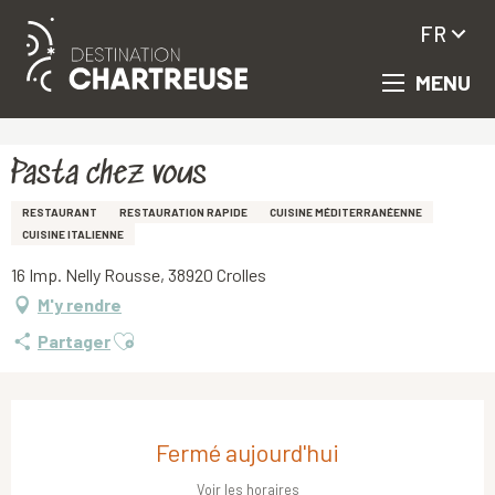
FR
MENU
Aller
Accueil
Pasta chez vous
au
contenu
principal
Pasta chez vous
RESTAURANT
RESTAURATION RAPIDE
CUISINE MÉDITERRANÉENNE
CUISINE ITALIENNE
16 Imp. Nelly Rousse, 38920 Crolles
M'y rendre
Ajouter aux favoris
Partager
Ouverture et coordonnées
Fermé aujourd'hui
Voir les horaires