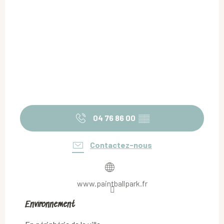
04 76 86 00
▒▒
Contactez-nous
www.paintballpark.fr
Environnement
Environnement