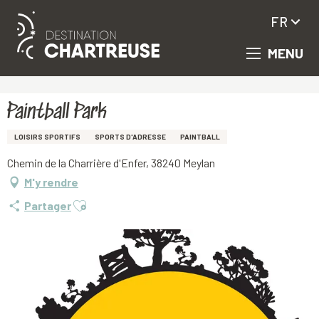
FR
MENU
Aller
Accueil
Paintball Park
au
contenu
principal
Paintball Park
LOISIRS SPORTIFS
SPORTS D'ADRESSE
PAINTBALL
Chemin de la Charrière d'Enfer, 38240 Meylan
M'y rendre
Ajouter aux favoris
Partager