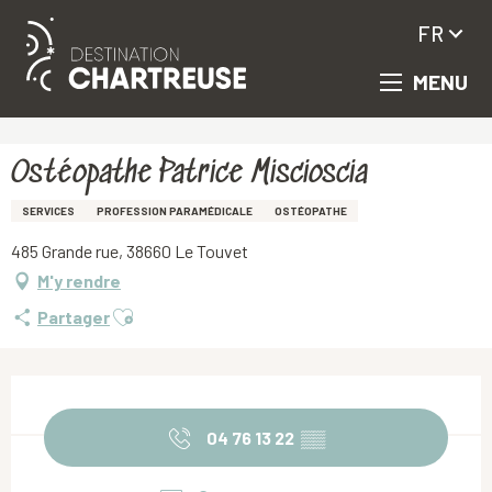
FR
MENU
Aller
Accueil
Ostéopathe Patrice Miscioscia
au
contenu
principal
Ostéopathe Patrice Miscioscia
SERVICES
PROFESSION PARAMÉDICALE
OSTÉOPATHE
485 Grande rue, 38660 Le Touvet
M'y rendre
Ajouter aux favoris
Partager
Ouverture et coordonnées
04 76 13 22
▒▒