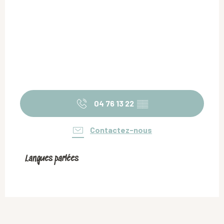
04 76 13 22
▒▒
Contactez-nous
Langues parlées
Langues parlées