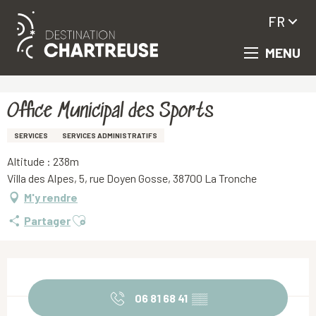
FR
MENU
Aller
Accueil
Office Municipal des Sports
au
contenu
principal
Office Municipal des Sports
SERVICES
SERVICES ADMINISTRATIFS
Altitude : 238m
Villa des Alpes, 5, rue Doyen Gosse, 38700 La Tronche
M'y rendre
Ajouter aux favoris
Partager
Ouverture et coordonnées
06 81 68 41
▒▒