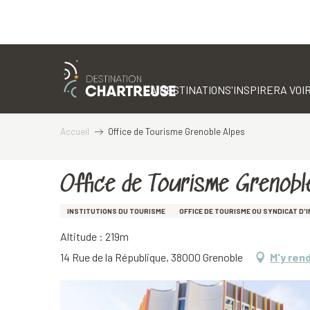
Aller
au
contenu
LA DESTINATION
S'INSPIRER
A VOIR
principal
Accueil
Office de Tourisme Grenoble Alpes
Office de Tourisme Grenobl
INSTITUTIONS DU TOURISME
OFFICE DE TOURISME OU SYNDICAT D'I
Altitude : 219m
14 Rue de la République, 38000 Grenoble
M'y ren