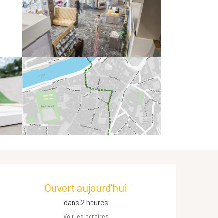
Ouverture et coordonnées
Ouvert aujourd'hui
dans 2 heures
Voir les horaires