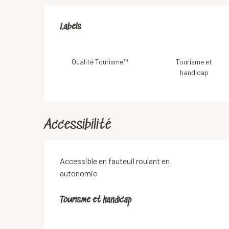
Offres de prestation
Labels
Labels
Qualité Tourisme™
Tourisme et
handicap
Accessibilité
Accessible en fauteuil roulant en
autonomie
Tourisme et handicap
Tourisme et handicap