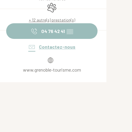
Animaux acceptés
+ 12 autre(s) prestation(s)
04 76 42 41
▒▒
Contactez-nous
www.grenoble-tourisme.com