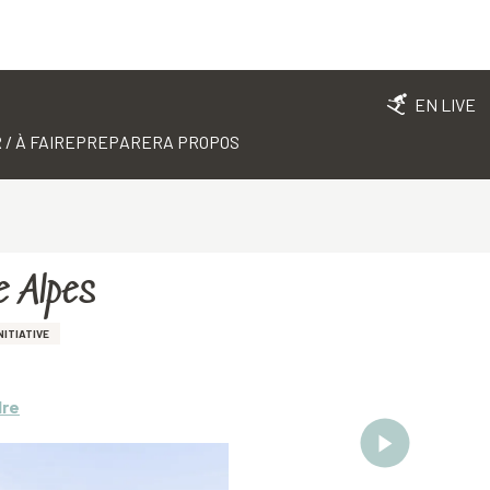
EN LIVE
 / À FAIRE
PREPARER
A PROPOS
e Alpes
NITIATIVE
dre