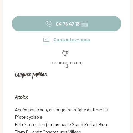
04 76 47 13
▒▒
Contactez-nous
casamaures.org
Langues parlées
Langues parlées
Accès
Accès
Accès par le bas, en longeant la ligne de tram E /
Piste cyclable
Entrée dans les jardins par le Grand Portail Bleu.
Tram E - arrêt Casamaures Village