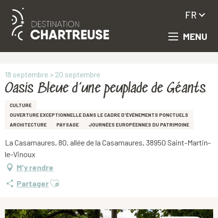
FR
MENU
Aller
Accueil
Oasis Bleue d’une peuplade de Géants
au
contenu
principal
18 septembre > 20 septembre
Oasis Bleue d’une peuplade de Géants
CULTURE
OUVERTURE EXCEPTIONNELLE DANS LE CADRE D'ÉVÉNEMENTS PONCTUELS
ARCHITECTURE
PAYSAGE
JOURNÉES EUROPÉENNES DU PATRIMOINE
La Casamaures, 80, allée de la Casamaures, 38950 Saint-Martin-
le-Vinoux
M'y rendre
Ajouter aux favoris
Partager