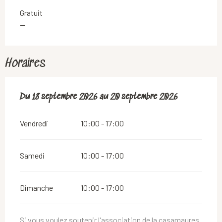
Gratuit
—
Horaires
Du
Du
18 septembre 2026
18 septembre 2026
au
au
20 septembre 2026
20 septembre 2026
Vendredi
10:00 - 17:00
Samedi
10:00 - 17:00
Dimanche
10:00 - 17:00
Si vous voulez soutenir l'association de la casamaures