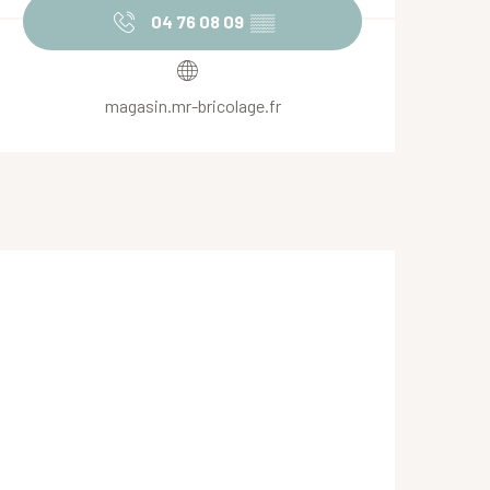
04 76 08 09
▒▒
magasin.mr-bricolage.fr