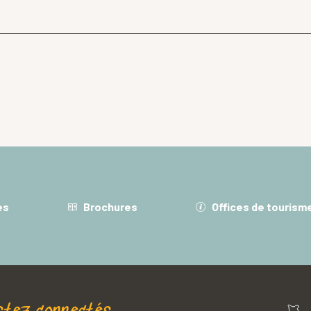
es
Brochures
Offices de tourism