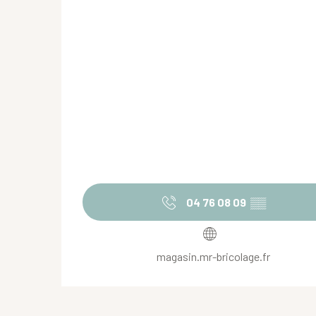
04 76 08 09
▒▒
magasin.mr-bricolage.fr