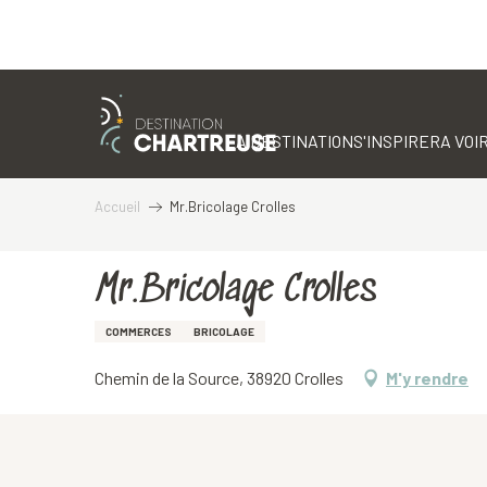
Aller
au
contenu
LA DESTINATION
S'INSPIRER
A VOIR
principal
Accueil
Mr.Bricolage Crolles
Mr.Bricolage Crolles
COMMERCES
BRICOLAGE
Chemin de la Source, 38920 Crolles
M'y rendre