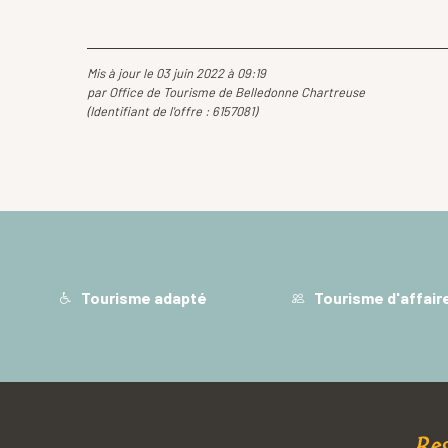
Mis à jour le 03 juin 2022 à 09:19
par Office de Tourisme de Belledonne Chartreuse
(Identifiant de l'offre :
6157081
)
Tourisme adapté
Tourisme d'affair