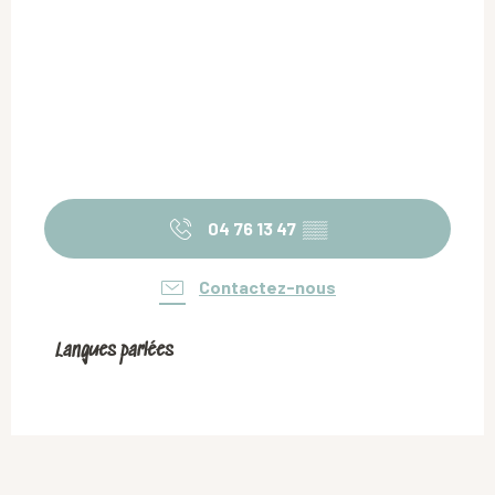
04 76 13 47
▒▒
Contactez-nous
Langues parlées
Langues parlées