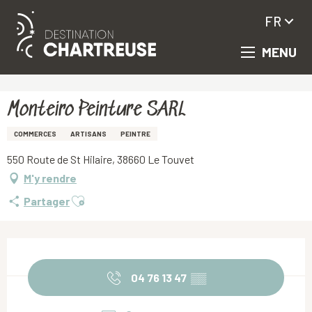
FR
MENU
Aller
Accueil
Monteiro Peinture SARL
au
contenu
principal
Monteiro Peinture SARL
COMMERCES
ARTISANS
PEINTRE
550 Route de St Hilaire, 38660 Le Touvet
M'y rendre
Ajouter aux favoris
Partager
Ouverture et coordonnées
04 76 13 47
▒▒