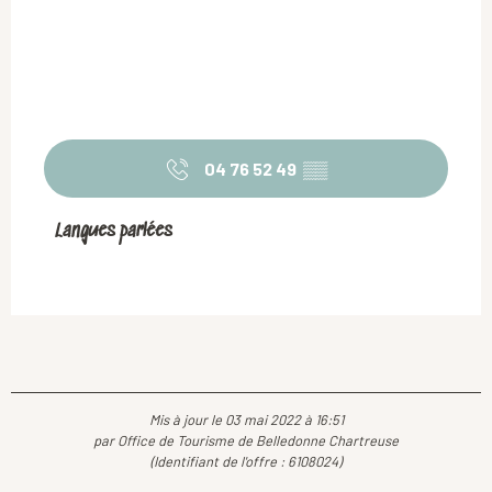
04 76 52 49
▒▒
Langues parlées
Langues parlées
Mis à jour le 03 mai 2022 à 16:51
par Office de Tourisme de Belledonne Chartreuse
(Identifiant de l'offre :
6108024
)