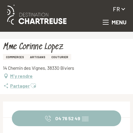
FR
MENU
Aller
Accueil
Mme Corinne Lopez
au
contenu
principal
Mme Corinne Lopez
COMMERCES
ARTISANS
COUTURIER
14 Chemin des Vignes, 38330 Biviers
M'y rendre
Ajouter aux favoris
Partager
Ouverture et coordonnées
04 76 52 49
▒▒