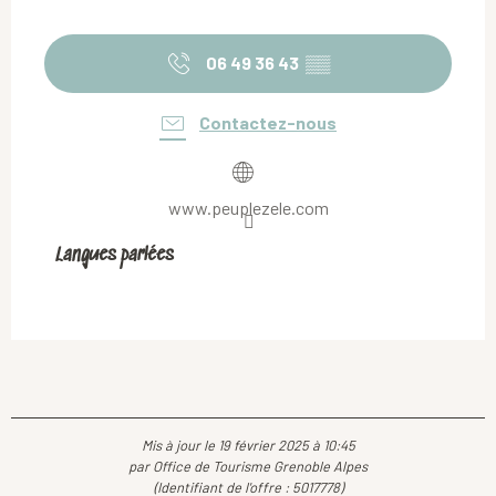
06 49 36 43
▒▒
Contactez-nous
www.peuplezele.com
Langues parlées
Langues parlées
Mis à jour le 19 février 2025 à 10:45
par Office de Tourisme Grenoble Alpes
(Identifiant de l'offre :
5017778
)