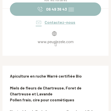
Voir les horaires
06 49 36 43
▒▒
Contactez-nous
www.peuplezele.com
Description
Apiculture en ruche Warré certifiée Bio

Miels de fleurs de Chartreuse, Foret de 
Chartreuse et Lavande

Pollen frais, cire pour cosmétiques
