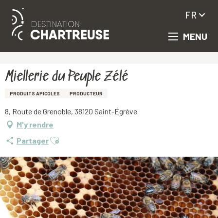
FR
MENU
Aller
Accueil
Miellerie du Peuple Zélé
au
contenu
principal
Miellerie du Peuple Zélé
PRODUITS APICOLES
PRODUCTEUR
8, Route de Grenoble, 38120 Saint-Égrève
M'y rendre
Ajouter aux favoris
Partager