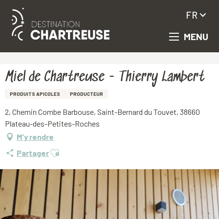
FR
MENU
Aller
Accueil
Miel de Chartreuse - Thierry Lambert
au
contenu
principal
Miel de Chartreuse - Thierry Lambert
PRODUITS APICOLES
PRODUCTEUR
2, Chemin Combe Barbouse, Saint-Bernard du Touvet, 38660
Plateau-des-Petites-Roches
M'y rendre
Ajouter aux favoris
Partager