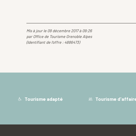
Mis à jour le 09 décembre 2017 à 09:26
par Office de Tourisme Grenoble Alpes
(Identifiant de l'offre :
4886473
)
Tourisme adapté
Tourisme d'affair