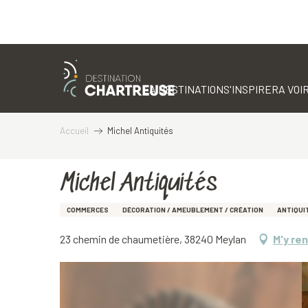
Aller
au
contenu
LA DESTINATION
S'INSPIRER
A VOIR
principal
Accueil
Michel Antiquités
Michel Antiquités
COMMERCES
DÉCORATION / AMEUBLEMENT / CRÉATION
ANTIQUI
23 chemin de chaumetière, 38240 Meylan
M'y re