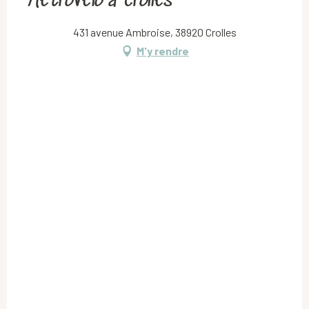
Métrovélo à Crolles
431 avenue Ambroise, 38920 Crolles
M'y rendre