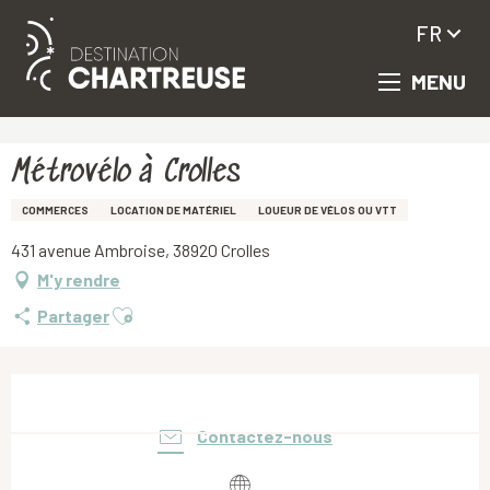
FR
MENU
Aller
Accueil
Métrovélo à Crolles
au
contenu
principal
Métrovélo à Crolles
COMMERCES
LOCATION DE MATÉRIEL
LOUEUR DE VÉLOS OU VTT
431 avenue Ambroise, 38920 Crolles
M'y rendre
Ajouter aux favoris
Partager
Ouverture et coordonnées
Contactez-nous