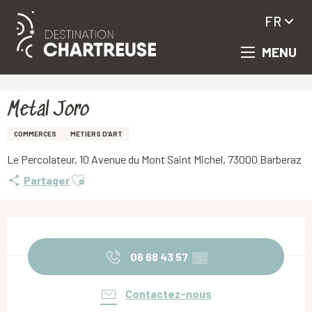
FR
MENU
Aller
Accueil
Metal Joro
au
contenu
principal
Metal Joro
COMMERCES
MÉTIERS D’ART
Le Percolateur, 10 Avenue du Mont Saint Michel, 73000 Barberaz
Ajouter aux favoris
Partager
Ouverture et coordonnées
06 68 43 57
▒▒
Contactez-nous