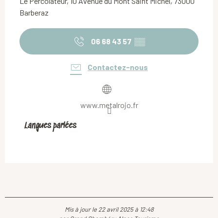
Le Percolateur, 10 Avenue du Mont Saint Michel, 73000
Barberaz
06 68 43 57
▒▒
Contactez-nous
www.metalrojo.fr
Langues parlées
Langues parlées
Mis à jour le 22 avril 2025 à 12:48