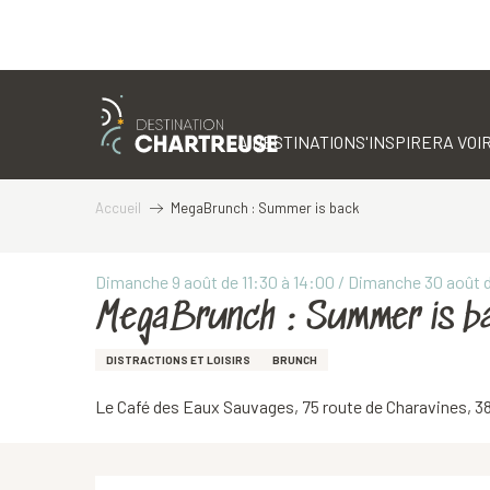
Aller
au
contenu
LA DESTINATION
S'INSPIRER
A VOIR
principal
Accueil
MegaBrunch : Summer is back
Dimanche 9 août de 11:30 à 14:00 / Dimanche 30 août d
MegaBrunch : Summer is b
DISTRACTIONS ET LOISIRS
BRUNCH
Le Café des Eaux Sauvages, 75 route de Charavines, 38