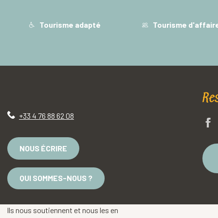
Tourisme adapté
Tourisme d'affair
Re
+33 4 76 88 62 08
NOUS ÉCRIRE
QUI SOMMES-NOUS ?
Ils nous soutiennent et nous les en