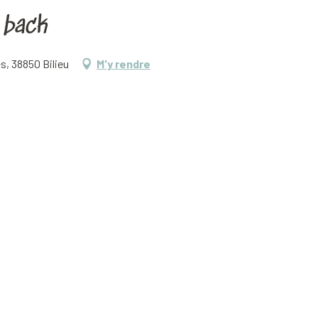
 back
s, 38850 Bilieu
M'y rendre