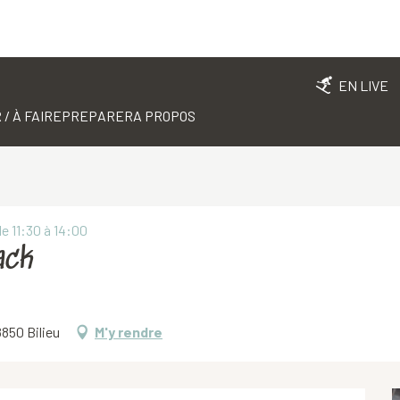
EN LIVE
 / À FAIRE
PREPARER
A PROPOS
e 11:30 à 14:00
ack
850 Bilieu
M'y rendre