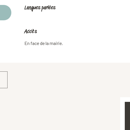
Langues parlées
Langues parlées
Accès
Accès
En face de la mairie.
.