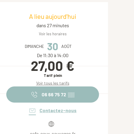
Ouverture et coordonnées
A lieu aujourd'hui
dans 27 minutes
Voir les horaires
30
DIMANCHE
AOÛT
De 11:30 à 14:00
27,00 €
Tarif plein
Voir tous les tarifs
06 66 75 72
▒▒
Contactez-nous
cafe-eaux-sauvages.fr