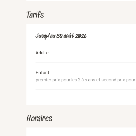
Tarifs
Du
Jusqu'au
12 juillet 2026
30 août 2026
au
30 août 2026
Adulte
Enfant
premier prix pour les 2 à 5 ans et second prix pour 
Horaires