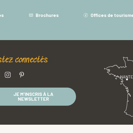
es
Brochures
Offices de tourism
stez connectés
NANT
JE M'INSCRIS À LA
NEWSLETTER