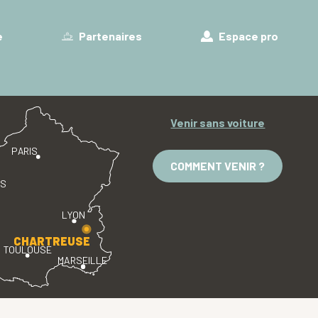
e
Partenaires
Espace pro
Venir sans voiture
PARIS
COMMENT VENIR ?
ES
LYON
CHARTREUSE
TOULOUSE
MARSEILLE