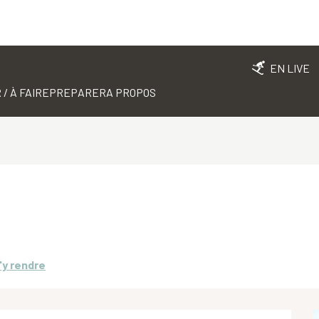
EN LIVE
 / À FAIRE
PREPARER
A PROPOS
'y rendre