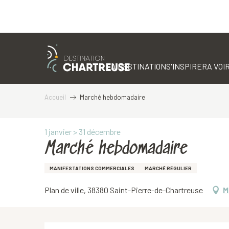
Aller
au
contenu
LA DESTINATION
S'INSPIRER
A VOIR
principal
Accueil
Marché hebdomadaire
1 janvier > 31 décembre
Marché hebdomadaire
MANIFESTATIONS COMMERCIALES
MARCHÉ RÉGULIER
Plan de ville, 38380 Saint-Pierre-de-Chartreuse
M