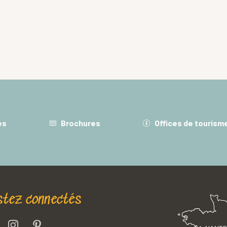
es
Brochures
Offices de tourism
stez connectés