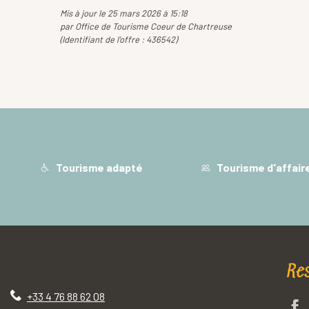
Mis à jour le 25 mars 2026 à 15:18
par Office de Tourisme Coeur de Chartreuse
(Identifiant de l'offre :
436542
)
Tourisme adapté
Tourisme d'affair
Re
+33 4 76 88 62 08