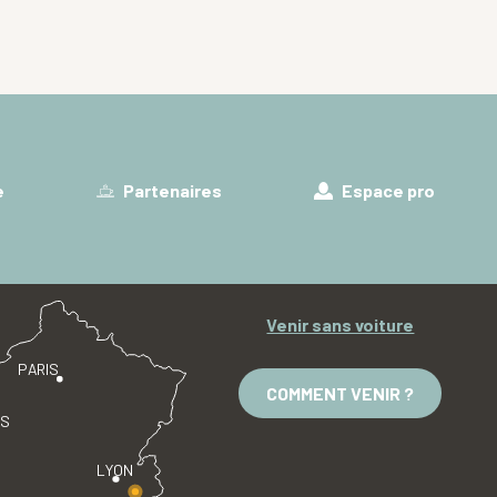
e
Partenaires
Espace pro
Venir sans voiture
PARIS
COMMENT VENIR ?
ES
LYON