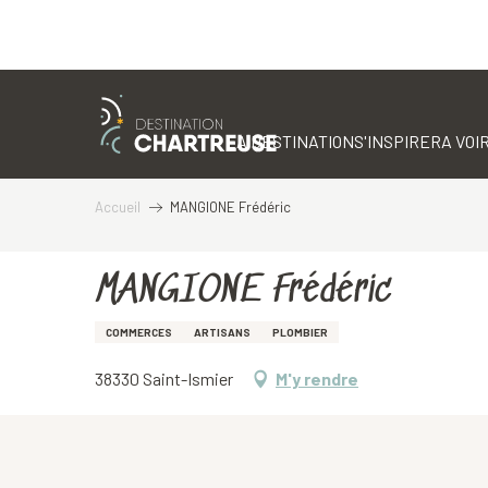
Aller
au
contenu
LA DESTINATION
S'INSPIRER
A VOIR
principal
Accueil
MANGIONE Frédéric
MANGIONE Frédéric
COMMERCES
ARTISANS
PLOMBIER
38330 Saint-Ismier
M'y rendre