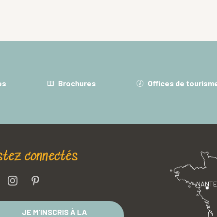
es
Brochures
Offices de tourism
stez connectés
NANT
JE M'INSCRIS À LA